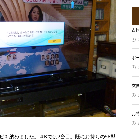
古
ポ
玄
お
ビを納めました。４Kでは2台目。既にお持ちの58型