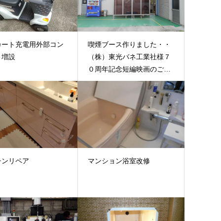
カート充電用外部コン
喫煙ブース作りました・・
ト増設
（株）東光バネ工業社様７
０周年記念短編映画のご案
内
チンリペア
マンション浴室改修