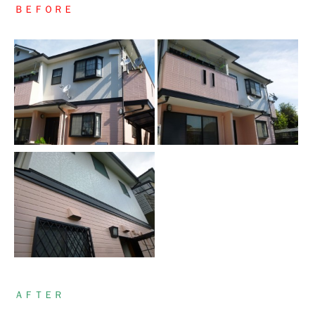
ＢＥＦＯＲＥ
ＡＦＴＥＲ