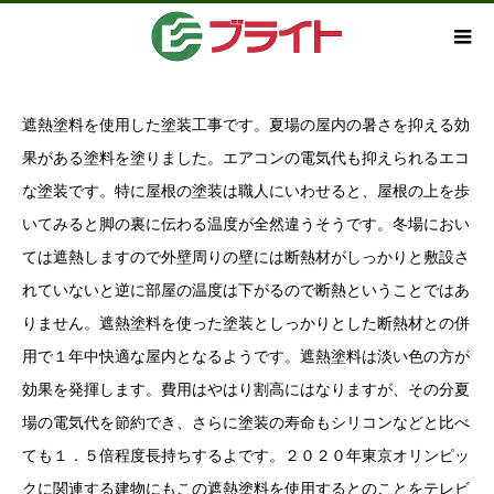
遮熱塗料を使用した塗装工事です。夏場の屋内の暑さを抑える効
果がある塗料を塗りました。エアコンの電気代も抑えられるエコ
な塗装です。特に屋根の塗装は職人にいわせると、屋根の上を歩
いてみると脚の裏に伝わる温度が全然違うそうです。冬場におい
ては遮熱しますので外壁周りの壁には断熱材がしっかりと敷設さ
れていないと逆に部屋の温度は下がるので断熱ということではあ
りません。遮熱塗料を使った塗装としっかりとした断熱材との併
用で１年中快適な屋内となるようです。遮熱塗料は淡い色の方が
効果を発揮します。費用はやはり割高にはなりますが、その分夏
場の電気代を節約でき、さらに塗装の寿命もシリコンなどと比べ
ても１．５倍程度長持ちするよです。２０２０年東京オリンピッ
クに関連する建物にもこの遮熱塗料を使用するとのことをテレビ