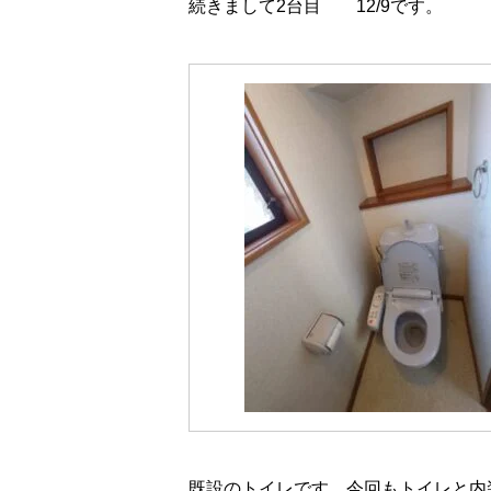
続きまして2台目 12/9です。
既設のトイレです。今回もトイレと内