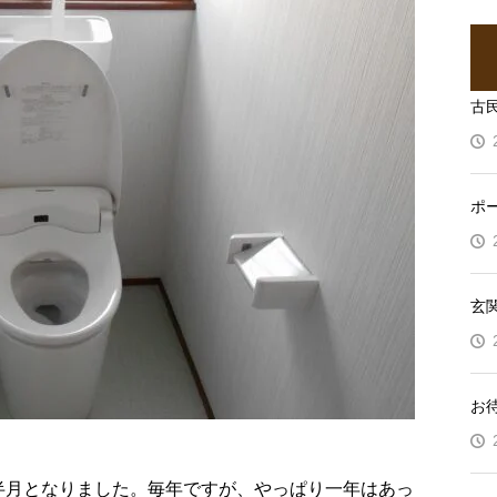
古
ポ
玄
お
半月となりました。毎年ですが、やっぱり一年はあっ