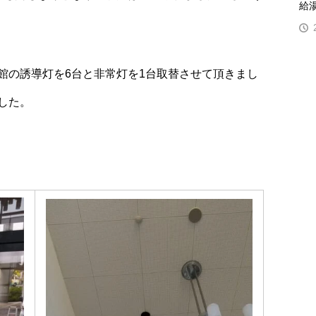
給
館の誘導灯を6台と非常灯を1台取替させて頂きまし
した。